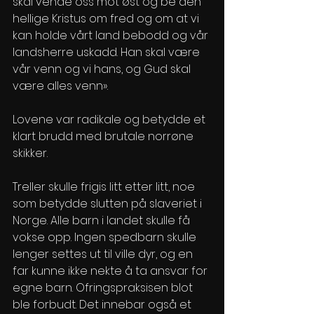
skal vende oss mot øst og be den 
hellige Kristus om fred og om at vi 
kan holde vårt land bebodd og vår 
landsherre uskadd. Han skal være 
vår venn og vi hans, og Gud skal 
være alles venn».
Lovene var radikale og betydde et 
klart brudd med brutale norrøne 
skikker. 
Treller skulle frigis litt etter litt, noe 
som betydde slutten på slaveriet i 
Norge. Alle barn i landet skulle få 
vokse opp. Ingen spedbarn skulle 
lenger settes ut til ville dyr, og en 
far kunne ikke nekte å ta ansvar for 
egne barn. Ofringspraksisen blot 
ble forbudt. Det innebar også et 