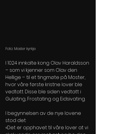
Foto: Moster kyrkje
I 1024 innkalte kong Olav Haraldsson 
– som vi kjenner som Olav den 
Hellige – til et tingmøte på Moster, 
hvor våre første kristne lover ble 
vedtatt. Disse ble siden vedtatt i 
Gulating, Frostating og Eidsivating.
I begynnelsen av de nye lovene 
stod det:
«Det er opphavet til våre lover at vi 