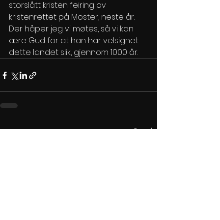
storslått kristen feiring av 
kristenrettet på Moster, neste år. 
Der håper jeg vi møtes, så vi kan 
ære Gud for at han har velsignet 
dette landet slik, gjennom 1000 år. 
Se alle
Siste innlegg