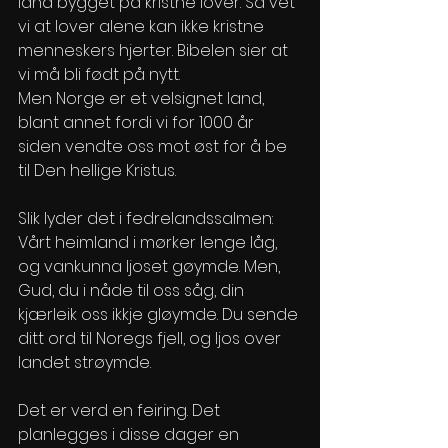
land bygget på kristne lover. Så vet 
vi at lover alene kan ikke kristne 
menneskers hjerter. Bibelen sier at 
vi må bli født på nytt. 
Men Norge er et velsignet land, 
blant annet fordi vi for 1000 år 
siden vendte oss mot øst for å be 
til Den hellige Kristus. 
Slik lyder det i fedrelandssalmen: 
Vårt heimland i mørker lenge låg, 
og vankunna ljoset gøymde. Men, 
Gud, du i nåde til oss såg, din 
kjærleik oss ikkje gløymde. Du sende 
ditt ord til Noregs fjell, og ljos over 
landet strøymde.
Det er verd en feiring. Det 
planlegges i disse dager en 