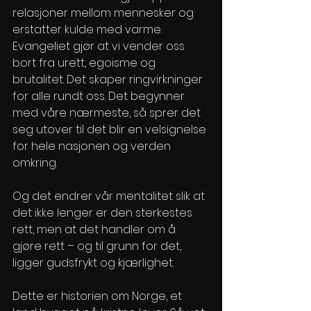
relasjoner mellom mennesker og 
erstatter kulde med varme. 
Evangeliet gjør at vi vender oss 
bort fra urett, egoisme og 
brutalitet. Det skaper ringvirkninger 
for alle rundt oss. Det begynner 
med våre nærmeste, så sprer det 
seg utover til det blir en velsignelse 
for hele nasjonen og verden 
omkring. 
Og det endrer vår mentalitet slik at 
det ikke lenger er den sterkestes 
rett, men at det handler om å 
gjøre rett – og til grunn for det, 
ligger gudsfrykt og kjærlighet. 
Dette er historien om Norge, et 