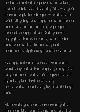
forbud mot ofring av mennesker, 
som hadde vært vanlig. Alle – også 
slaver og leilendinger – skulle få fri 
på helligdagene. Ingen mann skulle 
ha mer enn én hustru, og ingen 
skulle ta seg «friller». Det ga økt 
trygghet for kvinnene, som til da 
hadde måttet finne seg i at 
mannen valgte seg andre kvinner.
Evangeliet om Jesus er verdens 
beste nyheter for deg og meg. Det 
er gjennom det vi får tilgivelse for 
synd og kan bytte ut evig 
fortapelse med evig liv, fremtid og 
håp. 
Men velsignelsene av evangeliet 
stanser ikke der. De gjenoppretter 