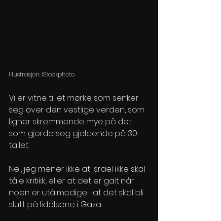
Illustrasjon: iStockphoto
Vi er vitne til et mørke som senker 
seg over den vestlige verden, som 
ligner skremmende mye på det 
som gjorde seg gjeldende på 30-
tallet.
Nei, jeg mener ikke at Israel ikke skal 
tåle kritikk, eller at det er galt når 
noen er utålmodige i at det skal bli 
slutt på lidelsene i Gaza.