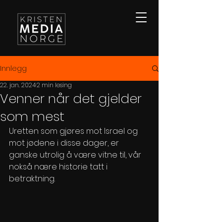
Innlegg
22. jan. 2024
2 min lesing
Venner når det gjelder
som mest
Uretten som gjøres mot Israel og 
mot jødene i disse dager, er 
ganske utrolig å være vitne til, vår 
nokså nære historie tatt i 
betraktning.