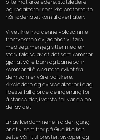
ofte mot kirkeledere, statsledere 
og redaktører som ikke protesterte 
når jødehatet kom til overflaten.
Vi vet ikke hva denne voldsomme 
fremveksten av jødehat vil føre 
med seg, men jeg sitter med en 
sterk følelse av at det som kommer 
gjør at våre barn og barnebarn 
kommer til å diskutere sviket fra 
dem som er våre politikere, 
kirkeledere og avisredaktører i dag. 
I beste fall gjorde de ingenting for 
å stanse det, i verste fall var de en 
del av det.
En av lærdommene fra den gang, 
er at vi som tror på Gud ikke kan 
sette vår lit til prester, biskoper og 