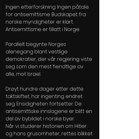
Ingen etterforskning. Ingen påtale 
for antisemittisme: Budskapet fra 
norske myndigheter er klart. 
Antisemittisme er tillatt i Norge.
Parallelt begynte Norges 
alenegang blant vestlige 
demokratier, der vår regjering viste 
seg som den mest fiendtlige av 
alle, mot Israel.
Drøyt hundre dager etter dette 
taktskiftet, har ingenting endret 
seg. Ensidigheten fortsetter. De 
antisemittiske innslagene er blitt en 
del av bybildet i norske byer.
Når vi studerer historien om Hitler 
og hans grusomheter, rettes blikket 