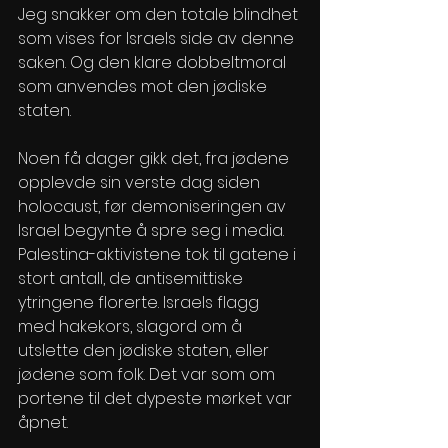
Jeg snakker om den totale blindhet 
som vises for Israels side av denne 
saken. Og den klare dobbeltmoral 
som anvendes mot den jødiske 
staten.
Noen få dager gikk det, fra jødene 
opplevde sin verste dag siden 
holocaust, før demoniseringen av 
Israel begynte å spre seg i media. 
Palestina-aktivistene tok til gatene i 
stort antall, de antisemittiske 
ytringene florerte. Israels flagg 
med hakekors, slagord om å 
utslette den jødiske staten, eller 
jødene som folk. Det var som om 
portene til det dypeste mørket var 
åpnet.