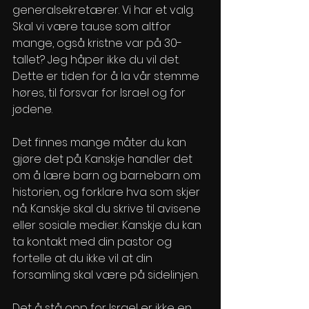
generalsekretærer. Vi har et valg. 
Skal vi være tause som altfor 
mange, også kristne var på 30-
tallet? Jeg håper ikke du vil det. 
Dette er tiden for å la vår stemme 
høres, til forsvar for Israel og for 
jødene.
Det finnes mange måter du kan 
gjøre det på. Kanskje handler det 
om å lære barn og barnebarn om 
historien, og forklare hva som skjer 
nå. Kanskje skal du skrive til avisene 
eller sosiale medier. Kanskje du kan 
ta kontakt med din pastor og 
fortelle at du ikke vil at din 
forsamling skal være på sidelinjen.
Det å stå opp for Israel er ikke en 