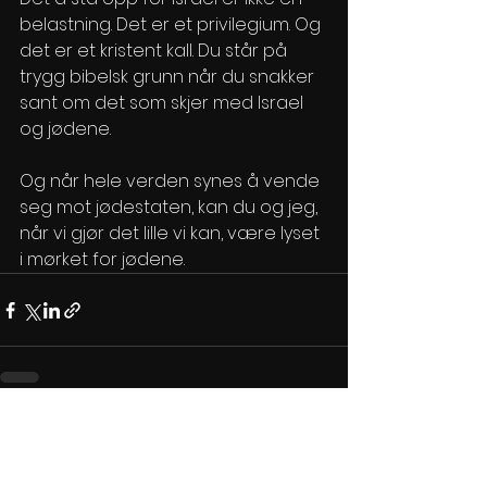
belastning. Det er et privilegium. Og 
det er et kristent kall. Du står på 
trygg bibelsk grunn når du snakker 
sant om det som skjer med Israel 
og jødene.
Og når hele verden synes å vende 
seg mot jødestaten, kan du og jeg, 
når vi gjør det lille vi kan, være lyset 
i mørket for jødene.
Se alle
Siste innlegg