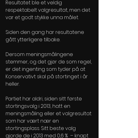
Resultatet ble et veldig 
respektabelt valgresultat, men det 
var et godt stykke unna målet. 
Siden den gang har resultatene 
gått ytterligere tilbake. 
Dersom meningsmålingene 
stemmer, og det gjør de som regel, 
er det ingenting som tyder på at 
Konservativt skal på stortinget i år 
heller. 
Partiet har aldri, siden sitt første 
stortingsvalg i 2013, hatt en 
meningsmåling eller et valgresultat 
som har vært nær en 
stortingsplass. Sitt beste valg 
gjorde de i 2013 med 0,6 %  – knapt 