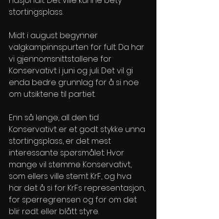
nasjonalt. Det ville kunne bety 
stortingsplass.
Midt i august begynner 
valgkampinnspurten for fult. Da har 
vi gjennomsnittstallene for 
Konservativt i juni og juli. Det vil gi 
enda bedre grunnlag for å si noe 
om utsiktene til partiet.
Enn så lenge, all den tid 
Konservativt er et godt stykke unna 
stortingsplass, er det mest 
interessante spørsmålet: Hvor 
mange vil stemme Konservativt, 
som ellers ville stemt KrF, og hva 
har det å si for KrFs representasjon, 
for sperregrensen og for om det 
blir rødt eller blått styre. 