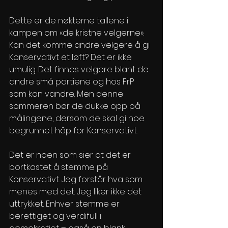
Dette er de nøkterne tallene i 
kampen om «de kristne velgerne». 
Kan det komme andre velgere å gi 
Konservativt et løft? Det er ikke 
umulig. Det finnes velgere blant de 
andre små partiene og hos FrP 
som kan vandre. Men denne 
sommeren bør de dukke opp på 
målingene, dersom de skal gi noe 
begrunnet håp for Konservativt.
Det er noen som sier at det er 
bortkastet å stemme på 
Konservativt. Jeg forstår hva som 
menes med det. Jeg liker ikke det 
uttrykket. Enhver stemme er 
berettiget og verdifull i 