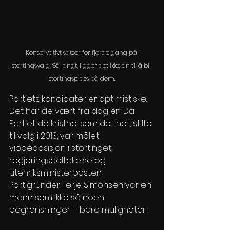
Konservativt satser for fjerde gang på 
stortingsvalg. Så langt, ligger det ikke an til å bli 
stortingsplass på dem.
Partiets kandidater er optimistiske. 
Det har de vært fra dag én. Da 
Partiet de kristne, som det het, stilte 
til valg i 2013, var målet 
vippeposisjon i stortinget, 
regjeringsdeltakelse og 
utenriksministerposten. 
Partigründer Terje Simonsen var en 
mann som ikke så noen 
begrensninger – bare muligheter.