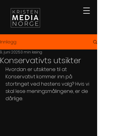
Innlegg
9. juni 2025
3 min lesing
Konservativts utsikter
Hvordan er utsiktene til at 
Konservativt kommer inn på 
stortinget ved høstens valg? Hvis vi 
skal lese meningsmålingene, er de 
dårlige.