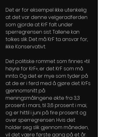
Det er for eksempel ikke utenkelig 
at det var denne velgeradferden 
som gjorde at KrF falt under 
sperregrensen sist. Tallene kan 
tolkes slik. Det må KrF ta ansvar for, 
ikke Konservativt. 
Det politiske rommet som finnes «til 
høyre for KrF», er det KrF som må 
innta. Og det er mye som tyder på 
at de er i ferd med å gjøre det. KrFs 
gjennomsnitt på 
meningsmålingene økte fra 3,3 
prosent i mars, til 3,6 prosent i mai, 
og er hittil i juni på fire prosent og 
over sperregrensen. Hvis det 
holder seg slik gjennom måneden, 
vil det være første gang på et år.