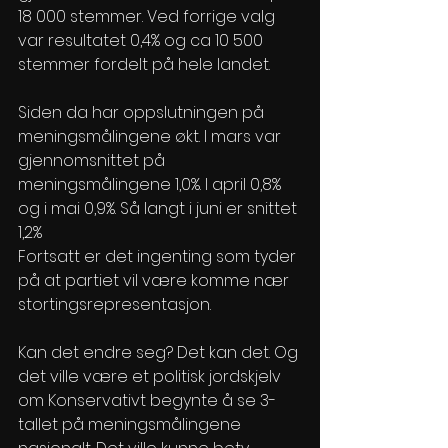
18 000 stemmer. Ved forrige valg 
var resultatet 0,4% og ca 10 500 
stemmer fordelt på hele landet. 
Siden da har oppslutningen på 
meningsmålingene økt. I mars var 
gjennomsnittet på 
meningsmålingene 1,0%. I april 0,8% 
og i mai 0,9%. Så langt i juni er snittet 
1,2% 
Fortsatt er det ingenting som tyder 
på at partiet vil være komme nær 
stortingsrepresentasjon. 
Kan det endre seg? Det kan det. Og 
det ville være et politisk jordskjelv 
om Konservativt begynte å se 3-
tallet på meningsmålingene 