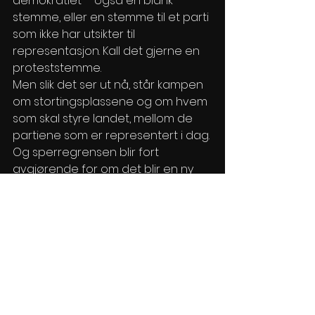
demokratiet – også en blank 
stemme, eller en stemme til et parti 
som ikke har utsikter til 
representasjon. Kall det gjerne en 
proteststemme. 
Men slik det ser ut nå, står kampen 
om stortingsplassene og om hvem 
som skal styre landet, mellom de 
partiene som er representert i dag. 
Og sperregrensen blir fort 
avgjørende for om det blir en ny 
regjering eller fortsatt rødt styre.
Se alle
Siste innlegg