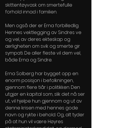
skittentøyvask om smertefulle 
forhold innad i familien. 
Men også der er Erna forbilledlig. 
Hennes vektlegging av Sindres ve 
og vel, av deres ekteskap og 
ærligheten om svik og smerte gir 
sympati. De aller fleste vil dem vel, 
både Erna og Sindre. 
Erna Solberg har bygget opp en 
enorm posisjon i befolkningen, 
gjennom flere tiår i politikken. Den 
utgjør en kapital som, slik det nå ser 
ut, vil hjelpe hun gjennom og ut av 
denne krisen med hennes gode 
navn og rykte i behold. Og, alt tyder 
på at hun vil være Høyres 