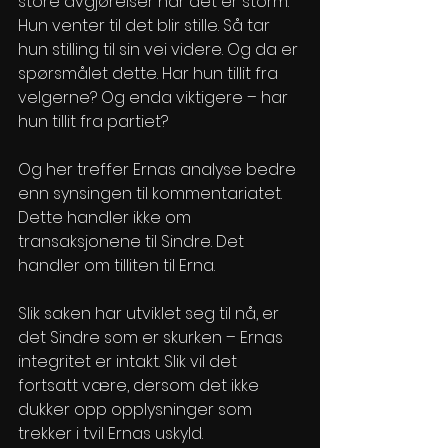
store avgjørelser når det er storm. 
Hun venter til det blir stille. Så tar 
hun stilling til sin vei videre. Og da er 
spørsmålet dette. Har hun tillit fra 
velgerne? Og enda viktigere – har 
hun tillit fra partiet?
Og her treffer Ernas analyse bedre 
enn synsingen til kommentariatet. 
Dette handler ikke om 
transaksjonene til Sindre. Det 
handler om tilliten til Erna. 
Slik saken har utviklet seg til nå, er 
det Sindre som er skurken – Ernas 
integritet er intakt. Slik vil det 
fortsatt være, dersom det ikke 
dukker opp opplysninger som 
trekker i tvil Ernas uskyld. 