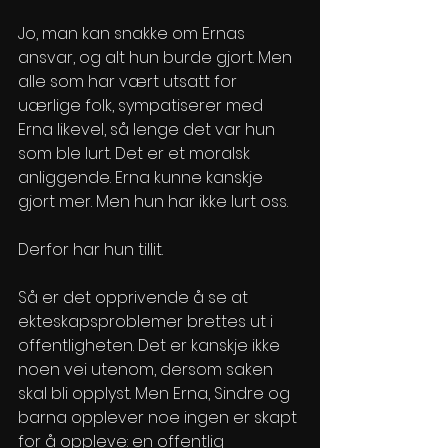
Jo, man kan snakke om Ernas 
ansvar, og alt hun burde gjort. Men 
alle som har vært utsatt for 
uærlige folk, sympatiserer med 
Erna likevel, så lenge det var hun 
som ble lurt. Det er et moralsk 
anliggende. Erna kunne kanskje 
gjort mer. Men hun har ikke lurt oss. 
Derfor har hun tillit. 
Så er det opprivende å se at 
ekteskapsproblemer brettes ut i 
offentligheten. Det er kanskje ikke 
noen vei utenom, dersom saken 
skal bli opplyst. Men Erna, Sindre og 
barna opplever noe ingen er skapt 
for å oppleve: en offentlig 