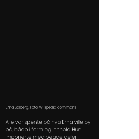
Erna Solberg. Foto: Wikipedia commons
Alle var spente på hva Erna ville by 
på, både i form og innhold. Hun 
imponerte med begge deler. 