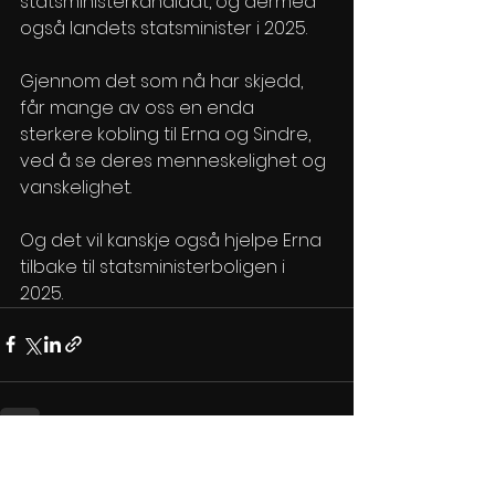
statsministerkandidat, og dermed 
også landets statsminister i 2025. 
Gjennom det som nå har skjedd, 
får mange av oss en enda 
sterkere kobling til Erna og Sindre, 
ved å se deres menneskelighet og 
vanskelighet.
Og det vil kanskje også hjelpe Erna 
tilbake til statsministerboligen i 
2025. 
Se alle
Siste innlegg