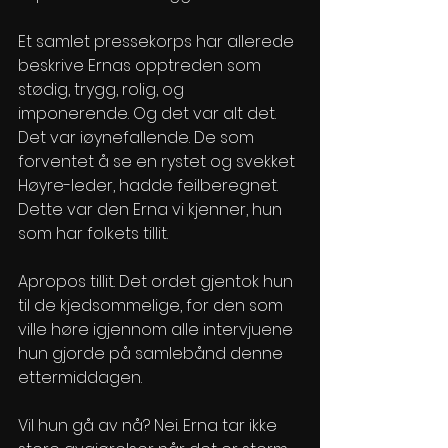
Et samlet pressekorps har allerede 
beskrive Ernas opptreden som 
stødig, trygg, rolig, og 
imponerende. Og det var alt det. 
Det var iøynefallende. De som 
forventet å se en rystet og svekket 
Høyre-leder, hadde feilberegnet. 
Dette var den Erna vi kjenner, hun 
som har folkets tillit. 
Apropos tillit. Det ordet gjentok hun 
til de kjedsommelige, for den som 
ville høre igjennom alle intervjuene 
hun gjorde på samlebånd denne 
ettermiddagen. 
Vil hun gå av nå? Nei. Erna tar ikke 