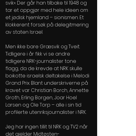
svik». Der går han tilbake til 1948 og 
tar et oppgjør med hele ideen om 
et jødisk hjemland – sionismen. Et 
klokkerent forsøk på delegitmering 
av staten Israel.
Men ikke bare Græsvik og Tveit. 
Tidligere i år fikk vi se andre 
tidligere NRK-journalister tone 
flagg, da de krevde at NRK skulle 
boikotte israelsk deltakelse i Melodi 
Grand Prix. Blant underskriverne på 
kravet var Christian Borch, Annette 
Groth, Erling Borgen, Joar Hoel 
Larsen og Ole Torp – alle i sin tid 
profilerte utenriksjournalister i NRK.
Jeg har ingen tillit til NRK og TV2 når 
det gjelder Midtøsten-