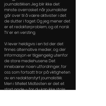
journalistikken. Jeg blir ikke det 
minste overrasket når journalister 
går over til å være aktivister i det 
de slutter i faget. Og jeg mener det 
er et redaktørproblem, og at norsk 
TV er en versting.
Vi lever heldigvis i en tid der det 
finnes alternative medier, og der 
informasjon er tilgjengelig utenfor 
de store mediehusene. Det 
innebærer noen utfordringer, for 
oss som fortsatt tror på viktigheten 
av en redaktørstyrt journalistikk. 
Men i tilfellet Midtøsten er det et 
stort gode – for du kan ikke stole 
på norske aktivist-journalister 
verken før eller etter at de går av 