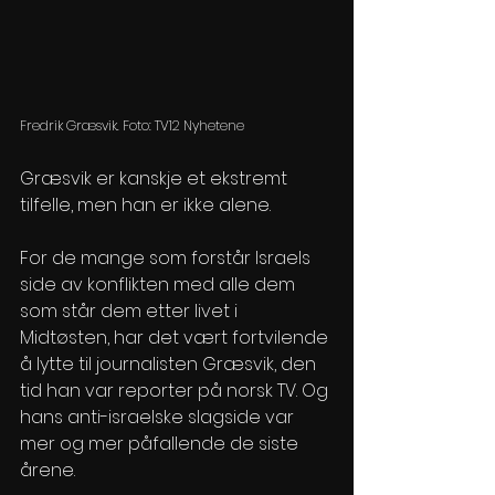
Fredrik Græsvik. Foto: TV12 Nyhetene
Græsvik er kanskje et ekstremt 
tilfelle, men han er ikke alene.
For de mange som forstår Israels 
side av konflikten med alle dem 
som står dem etter livet i 
Midtøsten, har det vært fortvilende 
å lytte til journalisten Græsvik, den 
tid han var reporter på norsk TV. Og 
hans anti-israelske slagside var 
mer og mer påfallende de siste 
årene.