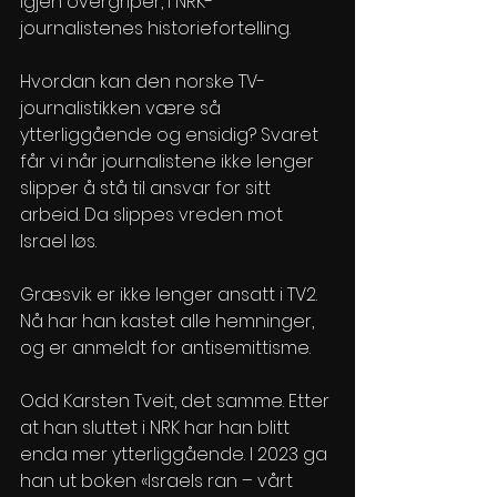
igjen overgriper, i NRK-
journalistenes historiefortelling.
Hvordan kan den norske TV-
journalistikken være så 
ytterliggående og ensidig? Svaret 
får vi når journalistene ikke lenger 
slipper å stå til ansvar for sitt 
arbeid. Da slippes vreden mot 
Israel løs.
Græsvik er ikke lenger ansatt i TV2. 
Nå har han kastet alle hemninger, 
og er anmeldt for antisemittisme.
Odd Karsten Tveit, det samme. Etter 
at han sluttet i NRK har han blitt 
enda mer ytterliggående. I 2023 ga 
han ut boken «Israels ran – vårt 