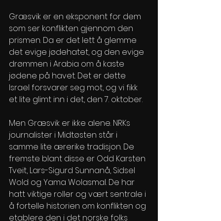
Græsvik er en eksponent for dem 
som ser konflikten gjennom den 
prismen. Da er det lett å glemme 
det evige jødehatet, og den evige 
drømmen i Arabia om å kaste 
jødene på havet. Det er dette 
Israel forsvarer seg mot, og vi fikk 
et lite glimt inn i det, den 7. oktober.
Men Græsvik er ikke alene. NRKs 
journalister i Midtøsten står i 
samme lite ærerike tradisjon. De 
fremste blant disse er Odd Karsten 
Tveit, Lars-Sigurd Sunnanå, Sidsel 
Wold og Yama Wolasmal. De har 
hatt viktige roller og vært sentrale i 
å fortelle historien om konflikten og 
etablere den i det norske folks 