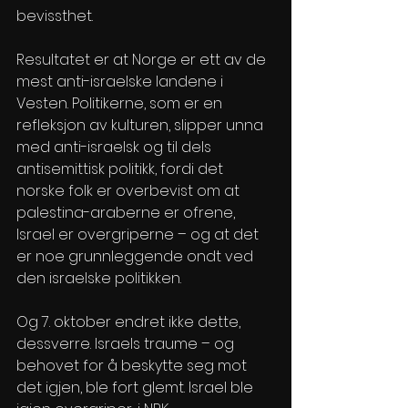
bevissthet.
Resultatet er at Norge er ett av de 
mest anti-israelske landene i 
Vesten. Politikerne, som er en 
refleksjon av kulturen, slipper unna 
med anti-israelsk og til dels 
antisemittisk politikk, fordi det 
norske folk er overbevist om at 
palestina-araberne er ofrene, 
Israel er overgriperne – og at det 
er noe grunnleggende ondt ved 
den israelske politikken.
Og 7. oktober endret ikke dette, 
dessverre. Israels traume – og 
behovet for å beskytte seg mot 
det igjen, ble fort glemt. Israel ble 