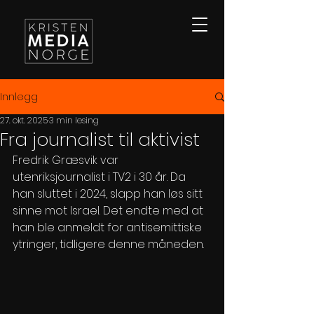
Innlegg
27. okt. 2025
3 min lesing
Fra journalist til aktivist
Fredrik Græsvik var 
utenriksjournalist i TV2 i 30 år. Da 
han sluttet i 2024, slapp han løs sitt 
sinne mot Israel. Det endte med at 
han ble anmeldt for antisemittiske 
ytringer, tidligere denne måneden.