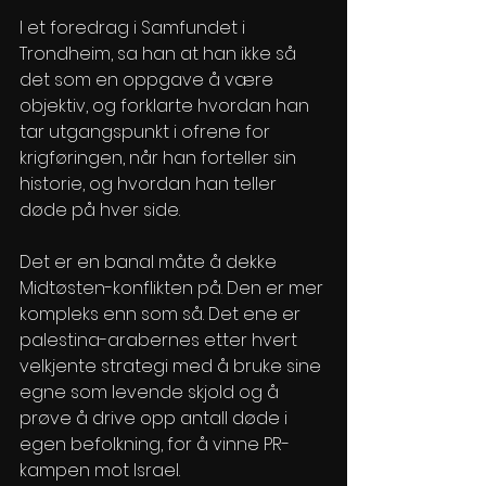
I et foredrag i Samfundet i 
Trondheim, sa han at han ikke så 
det som en oppgave å være 
objektiv, og forklarte hvordan han 
tar utgangspunkt i ofrene for 
krigføringen, når han forteller sin 
historie, og hvordan han teller 
døde på hver side.
Det er en banal måte å dekke 
Midtøsten-konflikten på. Den er mer 
kompleks enn som så. Det ene er 
palestina-arabernes etter hvert 
velkjente strategi med å bruke sine 
egne som levende skjold og å 
prøve å drive opp antall døde i 
egen befolkning, for å vinne PR-
kampen mot Israel.