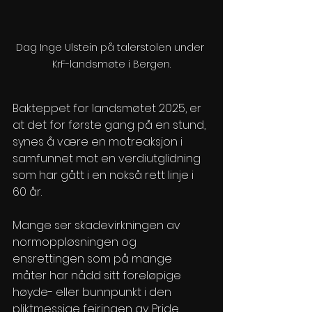
Dag Inge Ulstein på talerstolen under 
KrF-landsmøte i Bergen.
Bakteppet for landsmøtet 2025, er 
at det for første gang på en stund, 
synes å være en motreaksjon i 
samfunnet mot en verdiutglidning 
som har gått i en nokså rett linje i 
60 år.  
Mange ser skadevirkningen av 
normoppløsningen og 
ensrettingen som på mange 
måter har nådd sitt foreløpige 
høyde- eller bunnpunkt i den 
pliktmessige feiringen av Pride. 