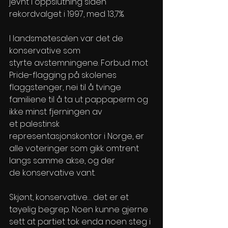
jevnt i oppslutning siden 
rekordvalget i 1997, med 13,7%. 
I landsmøtesalen var det de 
konservative som 
styrte avstemningene. Forbud mot 
Pride-flagging på skolenes 
flaggstenger, nei til å tvinge 
familiene til å ta ut pappaperm og 
ikke minst fjerningen av 
et palestinsk 
representasjonskontor i Norge, er 
alle voteringer som gikk omtrent 
langs samme akse, og der 
de konservative vant.  
Skjønt, konservative… det er et 
tøyelig begrep. Noen kunne gjerne 
sett at partiet tok enda noen steg i 