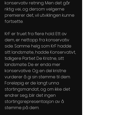
konservativ retning. Men det går 
riktig vei, og dersom velgerne 
premierer det, vil utviklingen kunne 
fortsette.  
KrF er truet fra flere hold. Ett av 
dem, er nettopp fra konservativ 
side. Samme helg som KrF hadde 
sitt landsmøte, hadde Konservativt, 
tidligere Partiet De Kristne, sitt 
landsmøte. De er enda mer 
konservative. Og en del kristne 
vurderer å gi sin stemme til dem. 
Foreløpig er de langt unna 
stortingsmandat, og om ikke det 
endrer seg, blir det ingen 
stortingsrepresentasjon av å 
stemme på dem.  