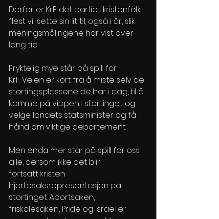
Derfor er KrF det partiet kristenfolk 
flest vil sette sin lit til, også i år, slik 
meningsmålingene har vist over 
lang tid.  
Fryktelig mye står på spill for 
KrF. Veien er kort fra å miste selv de 
stortingsplassene de har i dag, til å 
komme på vippen i stortinget og 
velge landets statsminister og få 
hånd om viktige departement.  
Men enda mer står på spill for oss 
alle, dersom ikke det blir 
fortsatt kristen 
hjertesaksrepresentasjon på 
stortinget. Abortsaken, 
friskolesaken, Pride og Israel er 