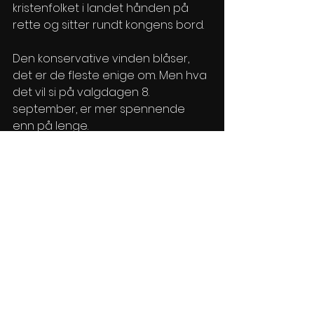
kristenfolket i landet hånden på 
rette og sitter rundt kongens bord.  
Den konservative vinden blåser, 
det er de fleste enige om. Men hva 
det vil si på valgdagen 8. 
september, er mer spennende 
enn på lenge. 
Se alle
Siste innlegg