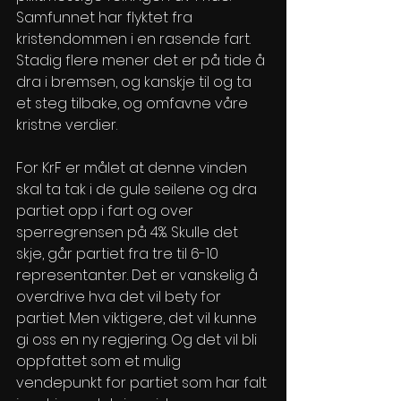
Samfunnet har flyktet fra 
kristendommen i en rasende fart. 
Stadig flere mener det er på tide å 
dra i bremsen, og kanskje til og ta 
et steg tilbake, og omfavne våre 
kristne verdier.  
For KrF er målet at denne vinden 
skal ta tak i de gule seilene og dra 
partiet opp i fart og over 
sperregrensen på 4%. Skulle det 
skje, går partiet fra tre til 6-10 
representanter. Det er vanskelig å 
overdrive hva det vil bety for 
partiet. Men viktigere, det vil kunne 
gi oss en ny regjering. Og det vil bli 
oppfattet som et mulig 
vendepunkt for partiet som har falt 