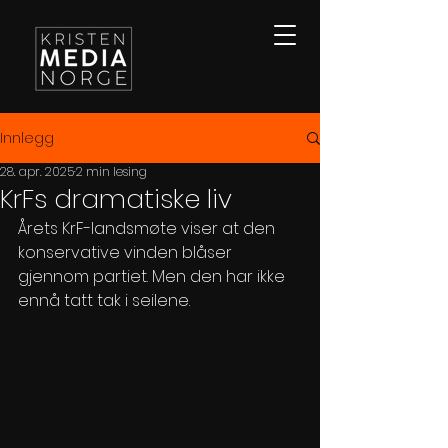
Innlegg
28. apr. 2025
2 min lesing
KrFs dramatiske liv
Årets KrF-landsmøte viser at den 
konservative vinden blåser 
gjennom partiet. Men den har ikke 
ennå tatt tak i seilene.  