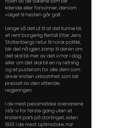
noen av de sakene som blir 
lidende eller forsvinner, dersom 
valget til høsten går galt.  
Lenge så det ut til at det kunne bli 
et rent borgerlig flertall. Etter Jens 
Stoltenbergs retur til norsk politikk, 
blir det nå igjen, kamp til døren om 
det skal bli mer av det vi har i dag, 
eller om det skal bli en ny retning 
og et pusterom for alle dem som 
driver kristen virksomhet, som blir 
presset av den sittende 
regjeringen.  
I de mest pessimistiske scenariene 
står vi for første gang uten et 
kristent parti på stortinget, siden 
1933. I de mest optimistiske, har 