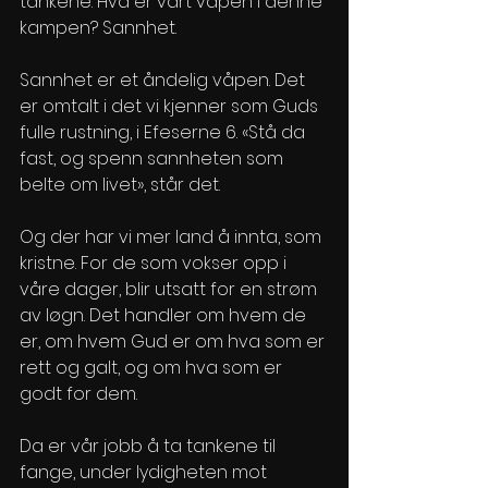
tankene. Hva er vårt våpen i denne 
kampen? Sannhet. 
Sannhet er et åndelig våpen. Det 
er omtalt i det vi kjenner som Guds 
fulle rustning, i Efeserne 6. «Stå da 
fast, og spenn sannheten som 
belte om livet», står det.
Og der har vi mer land å innta, som 
kristne. For de som vokser opp i 
våre dager, blir utsatt for en strøm 
av løgn. Det handler om hvem de 
er, om hvem Gud er om hva som er 
rett og galt, og om hva som er 
godt for dem. 
Da er vår jobb å ta tankene til 
fange, under lydigheten mot 