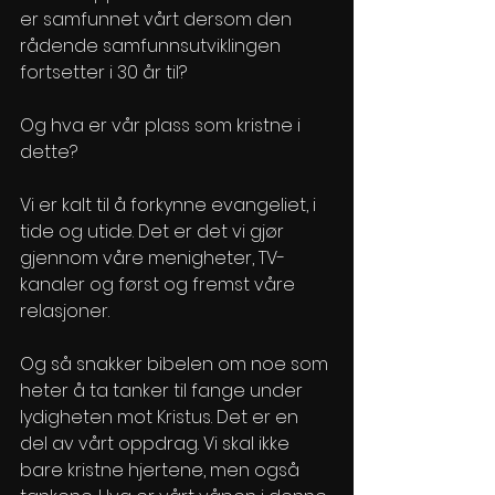
er samfunnet vårt dersom den 
rådende samfunnsutviklingen 
fortsetter i 30 år til?
Og hva er vår plass som kristne i 
dette?
Vi er kalt til å forkynne evangeliet, i 
tide og utide. Det er det vi gjør 
gjennom våre menigheter, TV-
kanaler og først og fremst våre 
relasjoner. 
Og så snakker bibelen om noe som 
heter å ta tanker til fange under 
lydigheten mot Kristus. Det er en 
del av vårt oppdrag. Vi skal ikke 
bare kristne hjertene, men også 