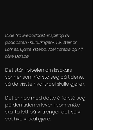
Bilde fra livepodcast-inspilling av 
podcasten «Kulturkrigen». F.v. Steinar 
Lofnes, Bjarte Ystebø, Joel Ystebø og Alf 
Kåre Dalsbø. 
Det står i bibelen om Issakars 
sønner som «forsto seg på tidene, 
så de visste hva Israel skulle gjøre». 
Det er noe med dette å forstå seg 
på den tiden vi lever i, som vi ikke 
skal ta lett på. Vi trenger det, så vi 
vet hva vi skal gjøre. 