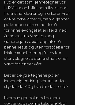
Hva er det som kjennetegner vår 
tid? Vi ser en kultur som flykter bort 
fra kristne idealer og markører. Vi er 
er ikke bare vitner til, men vi kjenner 
på kroppen at rommet for å 
forkynne evangeliet er i ferd med 
å snevres inn. Vi ser en ung 
generasjon vokser opp uten å 
kjenne Jesus og uten forståelse for 
kristne sannheter og for hvilken 
stor velsignelse den kristne tro har 
vært for landet vårt… 
Det er de ytre tegnene på en 
innvendig endring i vår kultur. Hva 
skyldes det? Og hva blir det neste?
Hvordan går det med de som 
vokser opp i denne kulturen? Hvor 