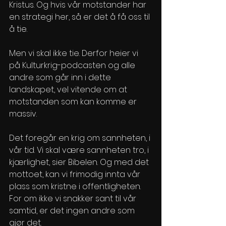
Kristus. Og hvis vår motstander har 
en strategi her, så er det å få oss til 
å tie. 
Men vi skal ikke tie. Derfor heier vi 
på Kulturkrig-podcasten og alle 
andre som går inn i dette 
landskapet, vel vitende om at 
motstanden som kan komme er 
massiv. 
Det foregår en krig om sannheten, i 
vår tid. Vi skal være sannheten tro, i 
kjærlighet, sier Bibelen. Og med det 
mottoet, kan vi frimodig innta vår 
plass som kristne i offentligheten. 
For om ikke vi snakker sant til vår 
samtid, er det ingen andre som 
gjør det. 