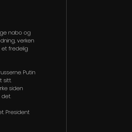
lige nabo og 
ledning, verken 
 et fredelig 
usserne. Putin 
sitt. 
rke siden 
det. 
t. President 