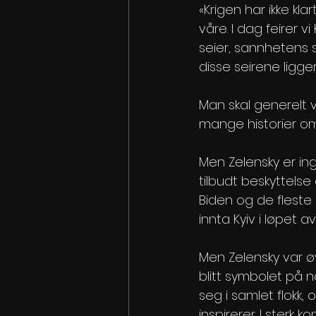
«Krigen har ikke kl
våre. I dag feirer v
seier, sannhetens se
disse seirene ligger
Man skal generelt væ
mange historier om 
Men Zelensky er in
tilbudt beskyttelse 
Biden og de fleste 
innta Kyiv i løpet av
Men Zelensky var øy
blitt symbolet på n
seg i samlet flokk,
inspirerer. I sterk k