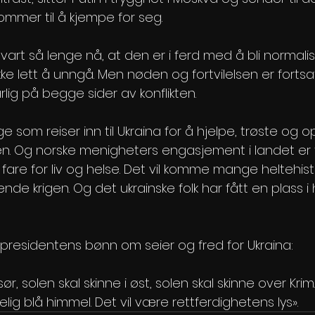
mer til å kjempe for seg. 
 vart så lenge nå, at den er i ferd med å bli normalise
kke lett å unngå. Men nøden og fortvilelsen er fortsat
lig på begge sider av konflikten. 
 som reiser inn til Ukraina for å hjelpe, trøste og 
en. Og norske menigheters engasjement i landet er f
fare for liv og helse. Det vil komme mange heltehisto
de krigen. Og det ukrainske folk har fått en plass i
il presidentens bønn om seier og fred for Ukraina:
 sør, solen skal skinne i øst, solen skal skinne over Kr
elig blå himmel. Det vil være rettferdighetens lys».