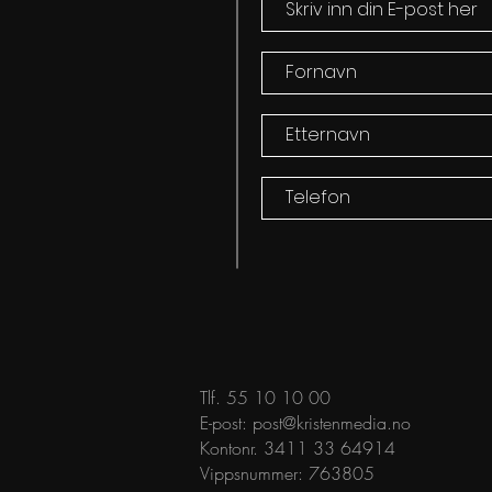
Tlf. 55 10 10 00
E-post:
post@kristenmedia.no
Kontonr. 3411 33 64914
Vippsnummer: 763805