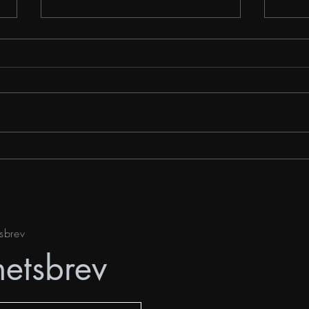
Én t
Julegudstjenestene og
vekkelsen
sbrev
hetsbrev