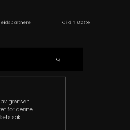
eidspartnere
Gi din støtte
r av grensen 
ret for denne 
kets sak.