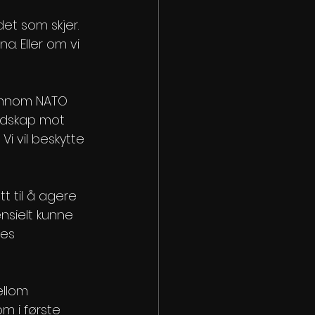
det som skjer. 
a. Eller om vi 
jennom NATO 
edskap mot 
Vi vil beskytte 
 til å agere 
ensielt kunne 
es 
ellom 
m i første 