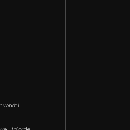
 vondt i 
kke utgjorde 