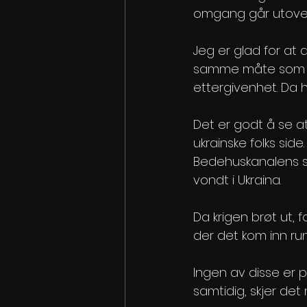
omgang går utover 
Jeg er glad for at 
samme måte som d
ettergivenhet. Da h
Det er godt å se a
ukrainske folks side
Bedehuskanalens se
vondt i Ukraina.
Da krigen brøt ut, 
der det kom inn rund
Ingen av disse er 
samtidig, skjer det n