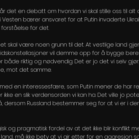
r det en debatt om hvordan vi skal stille oss til alt 
 i Vesten bærer ansvaret for at Putin invaderte Ukrain
 forståelse for det.
det skal være noen grunn til det. At vestlige land g
dskonstellasjoner vil demme opp for å bygge ber
r både riktig og nødvendig. Det er jo det vi selv gjør. 
ge, mot det samme.
med en interessesfære, som Putin mener de har rett
 ikke en slik verdensorden vi kan ha. Det ville jo pot
 dersom Russland bestemmer seg for at vi er i der
isk og pragmatisk fordel av at det ikke blir konflikt m
and, må ikke bety at vi gir etter for en aggresjon so