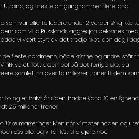
Ukraina, og i neste omgang rammer flere land.
de som var allierte ledere under 2. verdenskrig ikke t
em som vil la Russlands aggresjon belønnes med
adde vi vært styrt av det tredje riket, den dag i dag
t de fleste nordmenn, både kristne og andre, står tr
. Vi fikk se et flott eksempel på det forrige uke, da 
ere samlet inn over to millioner kroner til dem som
for to og et halvt år siden, hadde Kanal 10 en lignend
t 2,5 millioner kroner.
politiske markeringer. Men når vi møter nøden og ure
oe i oss alle, og vi får lyst til å gjøre noe.