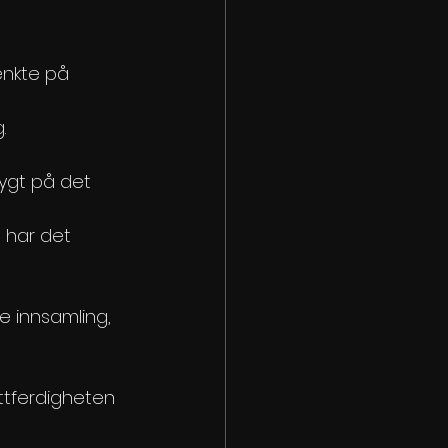
enkte på 
 
.
ygt på det 
 har det 
e innsamling, 
ttferdigheten 