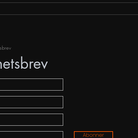
Én t
Julegudstjenestene og
vekkelsen
sbrev
hetsbrev
Abonner