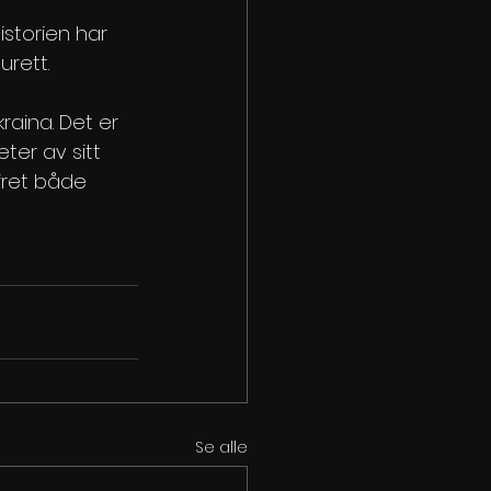
Historien har 
urett.
raina. Det er 
ter av sitt 
ofret både 
Se alle