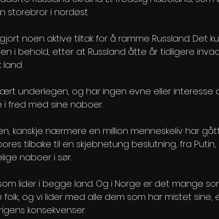
n storebror i nordøst.
gjort noen aktive tiltak for å ramme Russland. Det 
ten i behold, etter at Russland åtte år tidligere inva
 land.
itært underlegen, og har ingen evne eller interesse
ve i fred med sine naboer.
, kanskje nærmere en million menneskeliv har gått
pores tilbake til en skjebnetung beslutning, fra Putin
lige naboer i sør.
om lider i begge land. Og i Norge er det mange so
e folk, og vi lider med alle dem som har mistet sine, 
krigens konsekvenser.