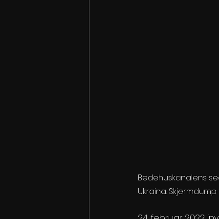
Bedehuskanalens seer
Ukraina. Skjermdump 
24. februar 2022 in