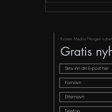
Den ondeste
antisemittismen
Kristen Media Norges nyhet
Gratis ny