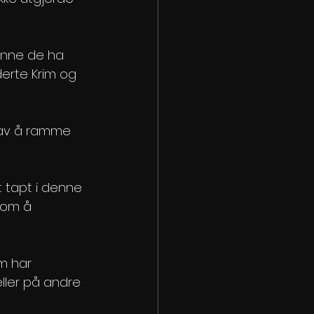
kunne de ha 
derte Krim og 
 av å ramme 
 tapt i denne 
, om å 
m har 
eller på andre 