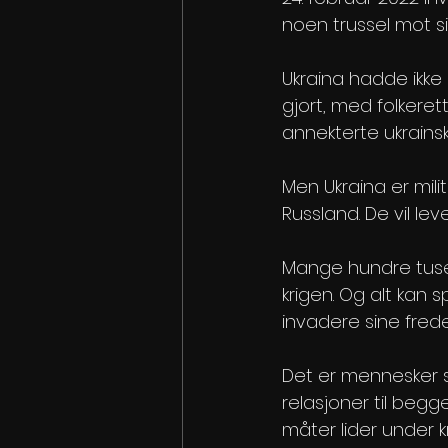
noen trussel mot si
Ukraina hadde ikke 
gjort, med folkeret
annekterte ukrainsk
Men Ukraina er mil
Russland. De vil le
Mange hundre tusen
krigen. Og alt kan s
invadere sine frede
Det er mennesker s
relasjoner til begg
måter lider under 