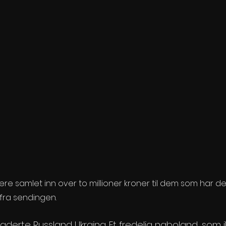
e samlet inn over to millioner kroner til dem som har det
fra sendingen. 
vaderte Russland Ukraina. Et fredelig naboland, som i